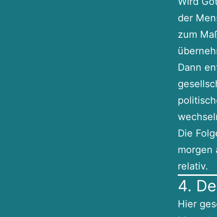
Wird Got
der Mens
zum Maß
überneh
Dann ent
gesellsc
politisc
wechseln
Die Folg
morgen a
relativ.
4. De
Hier ges