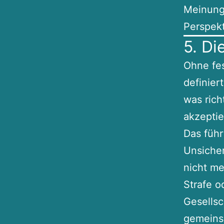
Meinung,
Perspekt
5. Di
Ohne fe
definier
was rich
akzeptie
Das führ
Unsicher
nicht me
Strafe o
Gesellsc
gemeins