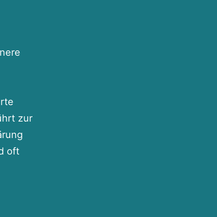
nnere
erte
hrt zur
ärung
d oft