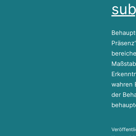
sub
Behauptu
Präsenz
bereiche
Maßstab 
Erkenntn
wahren E
der Beha
behaupt
Veröffentl