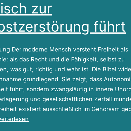
lisch zur
bstzerstörung führt
ung Der moderne Mensch versteht Freiheit als
e: als das Recht und die Fähigkeit, selbst zu
n, was gut, richtig und wahr ist. Die Bibel wide
nnahme grundlegend. Sie zeigt, dass Autonomi
heit führt, sondern zwangsläufig in innere Unor
rlagerung und gesellschaftlichen Zerfall münde
eiheit existiert ausschließlich im Gehorsam g
utonomie
eiterlesen
s.