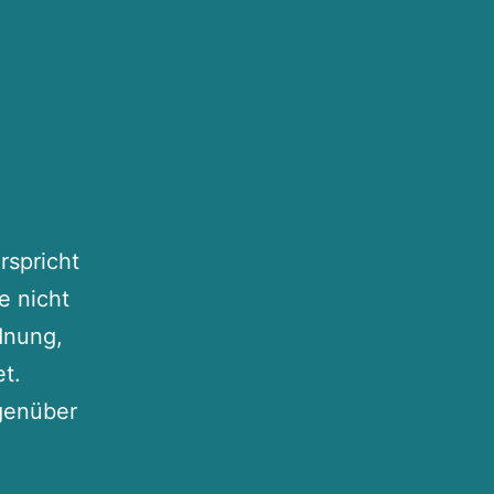
rspricht
e nicht
dnung,
t.
egenüber