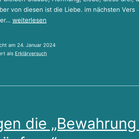
ber von diesen ist die Liebe. im nächsten Vers
Liebe
her…
weiterlesen
icht am
24. Januar 2024
ert als
Erklärversuch
en die „Bewahrung