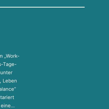
um „Work-
hs-Tage-
 unter
g, Leben
alance“
tariert
6-
n eine…