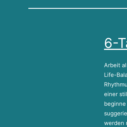
6-
Arbeit a
Life-Bal
Rhythmus
einer st
beginne 
suggerie
werden m