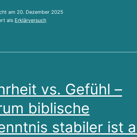
ehorsam
icht am
20. Dezember 2025
ert als
Erklärversuch
arum
elbstbestimmung
iblisch
ur
elbstzerstörung
ührt
rheit vs. Gefühl –
um biblische
enntnis stabiler ist a