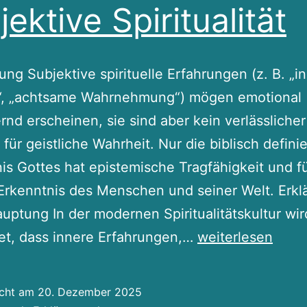
jektive Spiritualität
ng Subjektive spirituelle Erfahrungen (z. B. „i
“, „achtsame Wahrnehmung“) mögen emotional
rnd erscheinen, sie sind aber kein verlässlicher
für geistliche Wahrheit. Nur die biblisch defini
is Gottes hat epistemische Tragfähigkeit und fü
rkenntnis des Menschen und seiner Welt. Erkl
uptung In der modernen Spiritualitätskultur wir
Wahrheit
et, dass innere Erfahrungen,…
weiterlesen
vs.
Gefühl
icht am
20. Dezember 2025
–