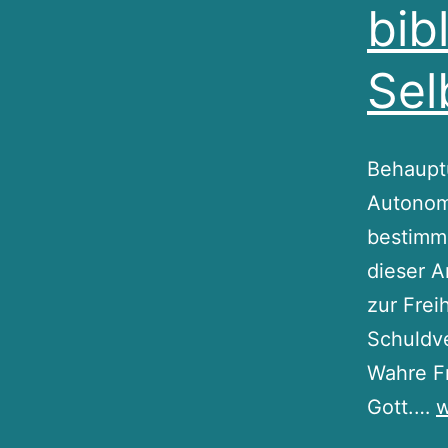
bib
Sel
Behaupt
Autonomi
bestimme
dieser A
zur Frei
Schuldve
Wahre Fr
A
Gott.…
w
v