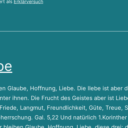
ert als
Erklärversuch
Warum
biblische
Erkenntnis
stabiler
ist
als
be
subjektive
Spiritualität
en Glaube, Hoffnung, Liebe. Die lIebe ist aber d
nter ihnen. Die Frucht des Geistes aber ist Lieb
Friede, Langmut, Freundlichkeit, Güte, Treue, 
herrschung. Gal. 5,22 Und natürlich 1.Korinther 
 bleiben Glaube, Hoffnung, Liebe, diese drei; d